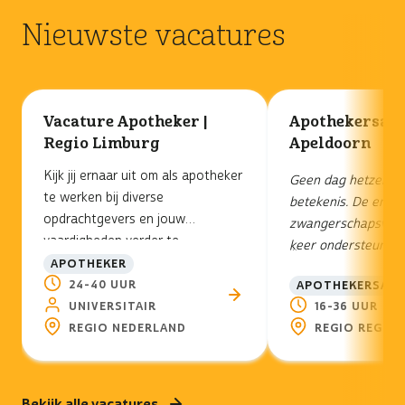
Nieuwste vacatures
Vacature Apotheker |
Apothekersass
Regio Limburg
Apeldoorn
Kijk jij ernaar uit om als apotheker
Geen dag hetzelfde,
te werken bij diverse
betekenis. De ene k
opdrachtgevers en jouw
zwangerschapsverlo
vaardigheden verder te
...
keer ondersteun je
...
ontwikkelen
APOTHEKER
apotheken in de regi
in openbare en poliklinische
24-40 UUR
APOTHEKERSASS
Apothekersassistent
apotheken in de omgeving? Wij
UNIVERSITAIR
16-36 UUR
Healthcare werk je
zijn ervan overtuigd dat jij hier
REGIO NEDERLAND
REGIO REGIO
opdrachten, terwijl 
zowel jouw professionele doelen
hetzelfde blijft: pa
als persoonlijke ambitie om een
farmaceutische zorg
positieve impact te hebben, hier
om jezelf te blijven
Bekijk alle
vacatures