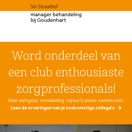
Siri Straathof
manager behandeling
bij Goudenhart
Word onderdeel van
een club enthousiaste
zorgprofessionals!
Waar werkgeluk, ontwikkeling, vrijheid & plezier samenkomen.
Lees de ervaringen van je toekomstige collega's