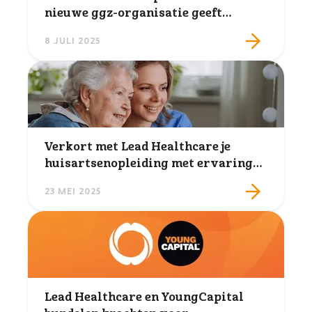
nieuwe ggz-organisatie geeft
cliënten de regie terug
8 JULI 2025
Verkort met Lead Healthcare je
huisartsenopleiding met ervaring
in ouderengeneeskunde en
23 MEI 2025
psychiatrie
Lead Healthcare en YoungCapital