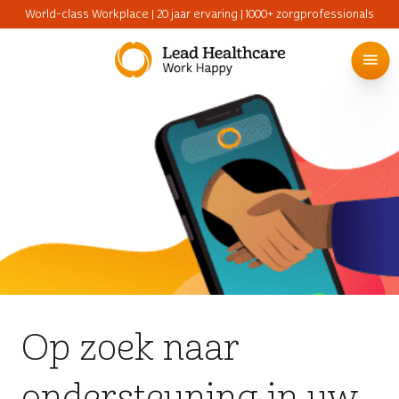
World-class Workplace | 20 jaar ervaring | 1000+ zorgprofessionals
Op zoek naar
ondersteuning in uw